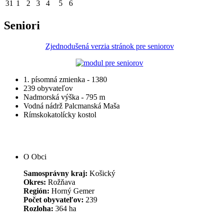
31
1
2
3
4
5
6
Seniori
Zjednodušená verzia stránok pre seniorov
1. písomná zmienka - 1380
239 obyvateľov
Nadmorská výška - 795 m
Vodná nádrž Palcmanská Maša
Rímskokatolícky kostol
O Obci
Samosprávny kraj:
Košický
Okres:
Rožňava
Región:
Horný Gemer
Počet obyvateľov:
239
Rozloha:
364 ha