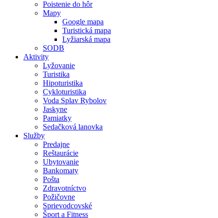
Poistenie do hôr
Mapy
Google mapa
Turistická mapa
Lyžiarská mapa
SODB
Aktivity
Lyžovanie
Turistika
Hipoturistika
Cykloturistika
Voda Splav Rybolov
Jaskyne
Pamiatky
Sedačková lanovka
Služby
Predajne
Reštaurácie
Ubytovanie
Bankomaty
Pošta
Zdravotníctvo
Požičovne
Sprievodcovské
Šport a Fitness