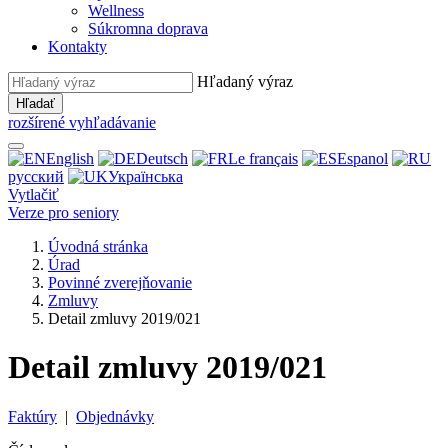
Wellness
Súkromna doprava
Kontakty
Hľadaný výraz
Hľadať
rozšírené vyhľadávanie
English
Deutsch
Le français
Espanol
русский
Українська
Vytlačiť
Verze pro seniory
Úvodná stránka
Úrad
Povinné zverejňovanie
Zmluvy
Detail zmluvy 2019/021
Detail zmluvy 2019/021
Faktúry
|
Objednávky