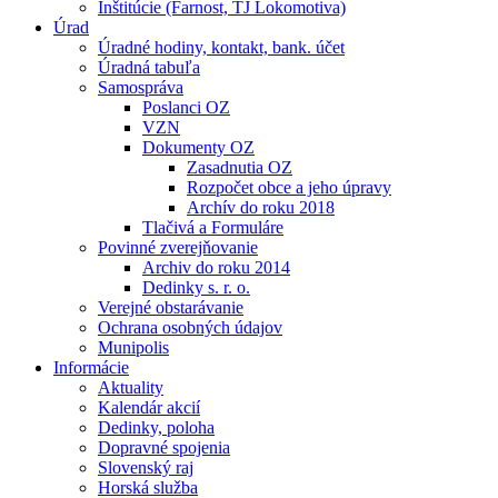
Inštitúcie (Farnost, TJ Lokomotiva)
Úrad
Úradné hodiny, kontakt, bank. účet
Úradná tabuľa
Samospráva
Poslanci OZ
VZN
Dokumenty OZ
Zasadnutia OZ
Rozpočet obce a jeho úpravy
Archív do roku 2018
Tlačivá a Formuláre
Povinné zverejňovanie
Archiv do roku 2014
Dedinky s. r. o.
Verejné obstarávanie
Ochrana osobných údajov
Munipolis
Informácie
Aktuality
Kalendár akcií
Dedinky, poloha
Dopravné spojenia
Slovenský raj
Horská služba