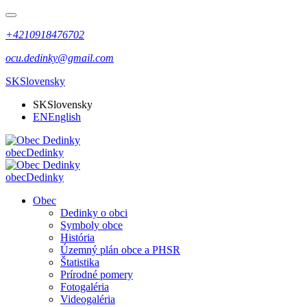
+4210918476702
ocu.dedinky@gmail.com
SK
Slovensky
SK
Slovensky
EN
English
obec
Dedinky
obec
Dedinky
Obec
Dedinky o obci
Symboly obce
História
Územný plán obce a PHSR
Štatistika
Prírodné pomery
Fotogaléria
Videogaléria