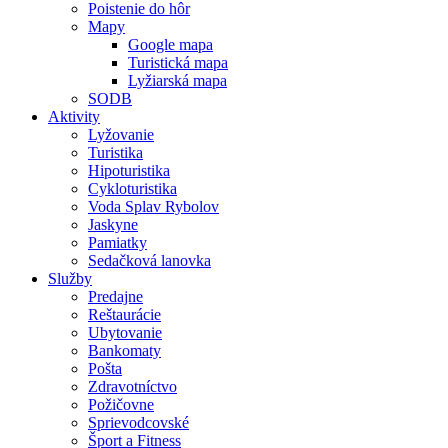
Poistenie do hôr
Mapy
Google mapa
Turistická mapa
Lyžiarská mapa
SODB
Aktivity
Lyžovanie
Turistika
Hipoturistika
Cykloturistika
Voda Splav Rybolov
Jaskyne
Pamiatky
Sedačková lanovka
Služby
Predajne
Reštaurácie
Ubytovanie
Bankomaty
Pošta
Zdravotníctvo
Požičovne
Sprievodcovské
Šport a Fitness