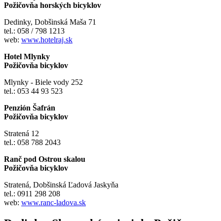
Požičovňa horských bicyklov
Dedinky, Dobšinská Maša 71
tel.: 058 / 798 1213
web:
www.hotelraj.sk
Hotel Mlynky
Požičovňa bicyklov
Mlynky - Biele vody 252
tel.: 053 44 93 523
Penzión Šafrán
Požičovňa bicyklov
Stratená 12
tel.: 058 788 2043
Ranč pod Ostrou skalou
Požičovňa bicyklov
Stratená, Dobšinská Ľadová Jaskyňa
tel.: 0911 298 208
web:
www.ranc-ladova.sk