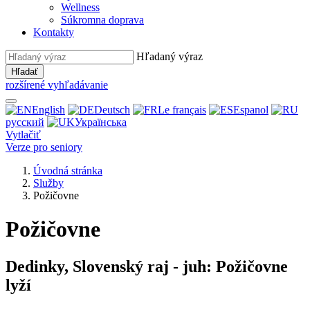
Wellness
Súkromna doprava
Kontakty
Hľadaný výraz
Hľadať
rozšírené vyhľadávanie
English
Deutsch
Le français
Espanol
русский
Українська
Vytlačiť
Verze pro seniory
Úvodná stránka
Služby
Požičovne
Požičovne
Dedinky, Slovenský raj - juh: Požičovne
lyží