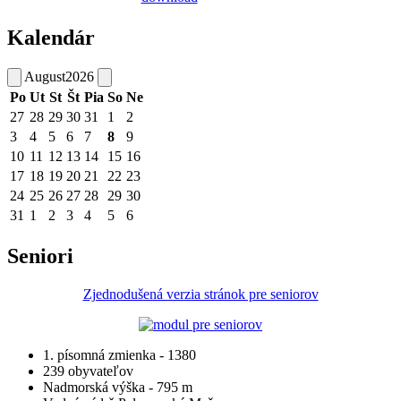
Kalendár
August
2026
Po
Ut
St
Št
Pia
So
Ne
27
28
29
30
31
1
2
3
4
5
6
7
8
9
10
11
12
13
14
15
16
17
18
19
20
21
22
23
24
25
26
27
28
29
30
31
1
2
3
4
5
6
Seniori
Zjednodušená verzia stránok pre seniorov
1. písomná zmienka - 1380
239 obyvateľov
Nadmorská výška - 795 m