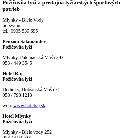
Požičovňa lyží a predajňa lyžiarských športových
potrieb
Mlynky - Biele Vody
pri svahu
tel.: 0905 539 695
Penzión Salamander
Požičovňa lyží
Mlynky, Palcmanská Maša 293
053 / 449 3545
Hotel Raj
Požičovňa lyží
Dedinky, Dobšinská Maša 71
058 / 798 1213
web:
www.hotelraj.sk
Hotel Mlynky
Požičovňa lyží
Mlynky - Biele vody 252
053 44 93 523