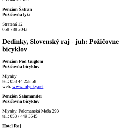
Penzión Šafrán
Požičovňa lyží
Stratená 12
058 788 2043
Dedinky, Slovenský raj - juh: Požičovne
bicyklov
Penzión Pod Guglom
Požičovňa bicyklov
Mlynky
tel.: 053 44 258 58
web:
www.mlynky.net
Penzión Salamander
Požičovňa bicyklov
Mlynky, Palcmanská Maša 293
tel.: 053 / 449 3545
Hotel Raj