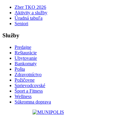
Zber TKO 2026
Aktivity a služby
Úradná tabuľa
Seniori
Služby
Predajne
Reštaurácie
Ubytovanie
Bankomaty
Pošta
Zdravotníctvo
Požičovne
Sprievodcovské
Šport a Fitness
Wellness
Súkromna doprava