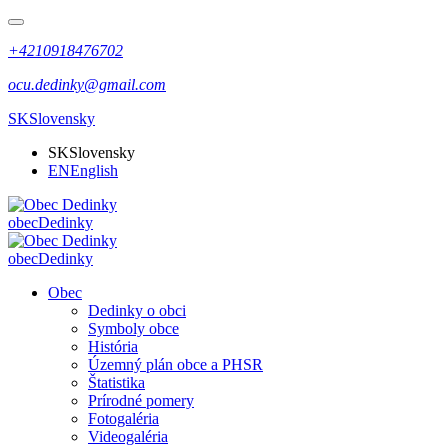
+4210918476702
ocu.dedinky@gmail.com
SK
Slovensky
SK
Slovensky
EN
English
obec
Dedinky
obec
Dedinky
Obec
Dedinky o obci
Symboly obce
História
Územný plán obce a PHSR
Štatistika
Prírodné pomery
Fotogaléria
Videogaléria