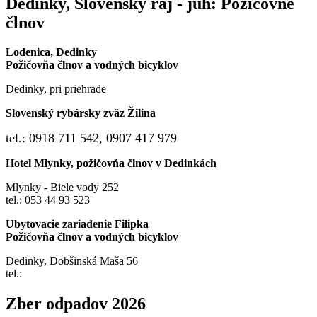
Dedinky, Slovenský raj - juh: Požičovne
člnov
Lodenica, Dedinky
Požičovňa člnov a vodných bicyklov
Dedinky, pri priehrade
Slovenský rybársky zväz Žilina
tel.: 0918 711 542,
0907 417 979
Hotel Mlynky, požičovňa člnov v Dedinkách
Mlynky - Biele vody 252
tel.: 053 44 93 523
Ubytovacie zariadenie Filipka
Požičovňa člnov a vodných bicyklov
Dedinky, Dobšinská Maša 56
tel.:
Zber odpadov 2026