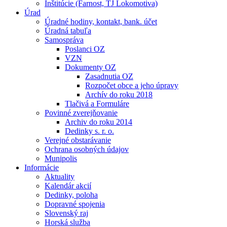
Inštitúcie (Farnost, TJ Lokomotiva)
Úrad
Úradné hodiny, kontakt, bank. účet
Úradná tabuľa
Samospráva
Poslanci OZ
VZN
Dokumenty OZ
Zasadnutia OZ
Rozpočet obce a jeho úpravy
Archív do roku 2018
Tlačivá a Formuláre
Povinné zverejňovanie
Archiv do roku 2014
Dedinky s. r. o.
Verejné obstarávanie
Ochrana osobných údajov
Munipolis
Informácie
Aktuality
Kalendár akcií
Dedinky, poloha
Dopravné spojenia
Slovenský raj
Horská služba