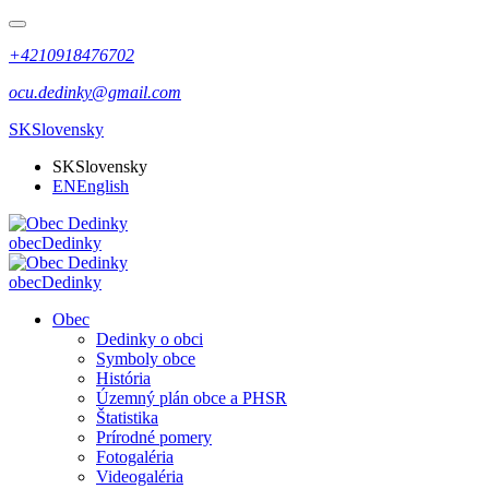
+4210918476702
ocu.dedinky@gmail.com
SK
Slovensky
SK
Slovensky
EN
English
obec
Dedinky
obec
Dedinky
Obec
Dedinky o obci
Symboly obce
História
Územný plán obce a PHSR
Štatistika
Prírodné pomery
Fotogaléria
Videogaléria