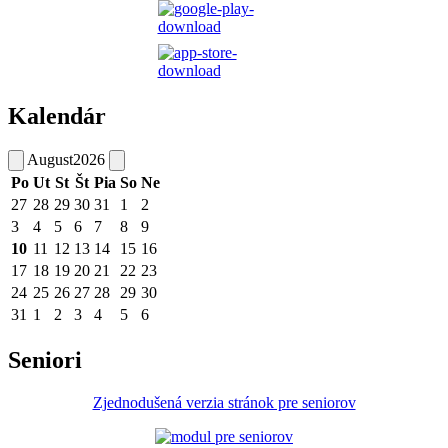
Kalendár
August
2026
Po
Ut
St
Št
Pia
So
Ne
27
28
29
30
31
1
2
3
4
5
6
7
8
9
10
11
12
13
14
15
16
17
18
19
20
21
22
23
24
25
26
27
28
29
30
31
1
2
3
4
5
6
Seniori
Zjednodušená verzia stránok pre seniorov