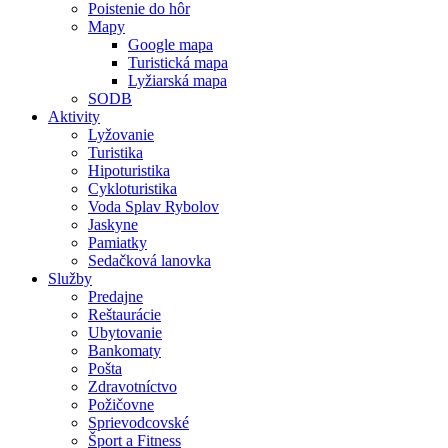
Poistenie do hôr
Mapy
Google mapa
Turistická mapa
Lyžiarská mapa
SODB
Aktivity
Lyžovanie
Turistika
Hipoturistika
Cykloturistika
Voda Splav Rybolov
Jaskyne
Pamiatky
Sedačková lanovka
Služby
Predajne
Reštaurácie
Ubytovanie
Bankomaty
Pošta
Zdravotníctvo
Požičovne
Sprievodcovské
Šport a Fitness