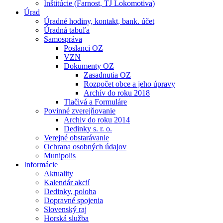
Inštitúcie (Farnost, TJ Lokomotiva)
Úrad
Úradné hodiny, kontakt, bank. účet
Úradná tabuľa
Samospráva
Poslanci OZ
VZN
Dokumenty OZ
Zasadnutia OZ
Rozpočet obce a jeho úpravy
Archív do roku 2018
Tlačivá a Formuláre
Povinné zverejňovanie
Archiv do roku 2014
Dedinky s. r. o.
Verejné obstarávanie
Ochrana osobných údajov
Munipolis
Informácie
Aktuality
Kalendár akcií
Dedinky, poloha
Dopravné spojenia
Slovenský raj
Horská služba