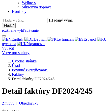
Wellness
Súkromna doprava
Kontakty
Hľadaný výraz
Hľadať
rozšírené vyhľadávanie
English
Deutsch
Le français
Espanol
русский
Українська
Vytlačiť
Verze pro seniory
Úvodná stránka
Úrad
Povinné zverejňovanie
Faktúry
Detail faktúry DF2024/245
Detail faktúry DF2024/245
Zmluvy
|
Objednávky